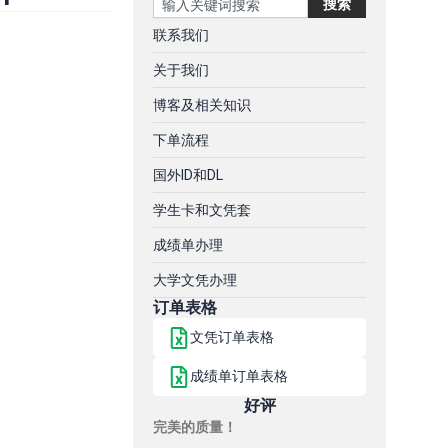
搜索
联系我们
关于我们
博客及相关知识
下单流程
国外ID和DL
学生卡和文凭套
成绩单办理
大学文凭办理
订单表格
文凭订单表格
成绩单订单表格
好评
完美的质量！