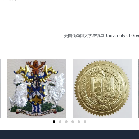
美国俄勒冈大学成绩单-University of Oregon