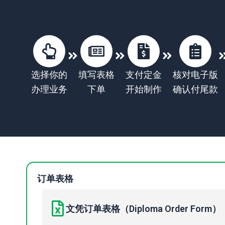
选择你的
填写表格
支付定金
核对电子版
办理业务
下单
开始制作
确认付尾款
订单表格
文凭订单表格（Diploma Order Form）