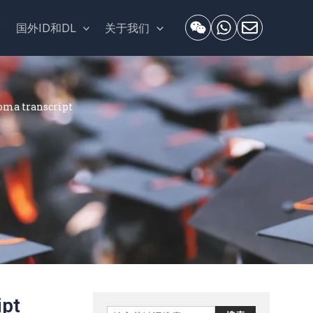
套
国外ID和DL
关于我们
a transcript
pt
Search