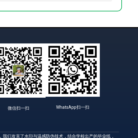
WhatsApp扫一扫
微信扫一扫
升，我们攻克了水印与温感防伪技术，结合学校出产的毕业纸，