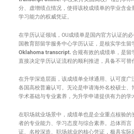
分、虚增绩点情况，使得该校成绩单的学业含金
学习能力的权威凭证。
在学历认证领域，OU成绩单是国内官方认证的
国教育部留学服务中心学历认证，是核实学生留
Oklahoma transcript.
合规有效的成绩单，是留
直接决定学历认证流程的顺利推进，具备不可替
在升学深造层面，该成绩单全球通用、认可度广
各国高校普遍认可。无论是申请海外名校硕士、
学术基础与专业素养，为升学申请提供有力的学
在职场就业场景中，成绩单也是企业重点核验的
者的专业能力、学习态度与综合素养。总体而言
证、名校深造、职场就业的核心凭证，极具实际