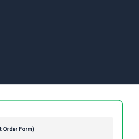
Order Form)