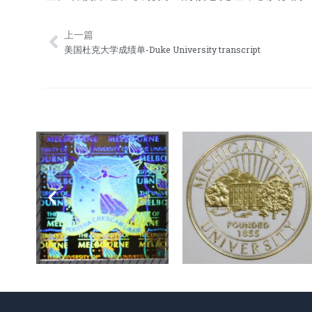
上一篇
Prev
美国杜克大学成绩单-Duke University transcript