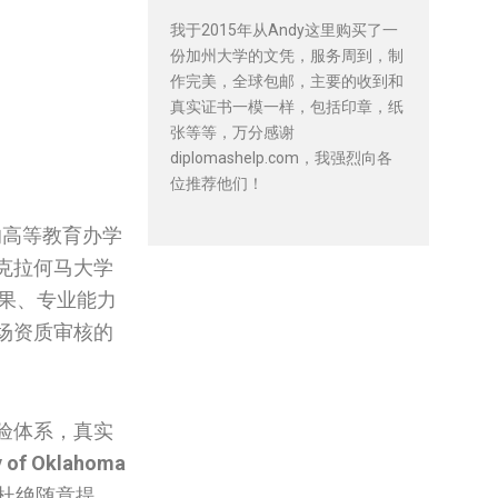
我于2015年从Andy这里购买了一
份加州大学的文凭，服务周到，制
作完美，全球包邮，主要的收到和
真实证书一模一样，包括印章，纸
张等等，万分感谢
diplomashelp.com，我强烈向各
位推荐他们！
的高等教育办学
克拉何马大学
成果、专业能力
场资质审核的
验体系，真实
ty of Oklahoma
杜绝随意提