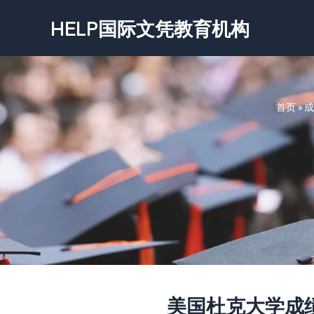
跳
HELP国际文凭教育机构
至
内
容
首页
»
成
美国杜克大学成绩单-Du