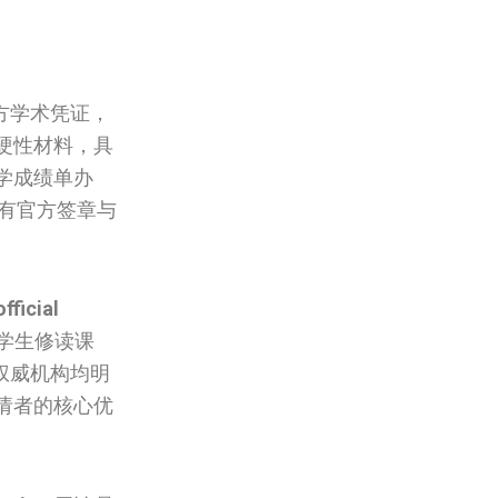
方学术凭证，
硬性材料，具
学‌成绩单办
带有官方签章与
fficial
学生修读课
权威机构均明
请者的核心优