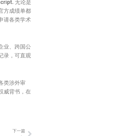
cript.
无论是
官方成绩单都
申请各类学术
企业、跨国公
记录，可直观
各类涉外审
权威背书，在
Next
下一篇