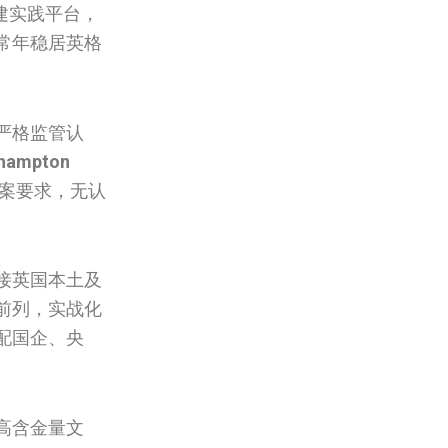
建实践平台，
常年稳居英格
严格监管认
thampton
案要求，无认
接英国本土及
前列，实战化
配国企、央
高含金量文