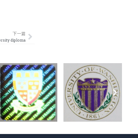
Next
下一篇
ity diploma