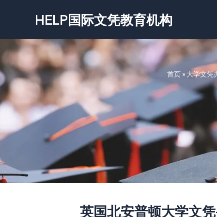
跳
HELP国际文凭教育机构
至
内
容
首页
»
大学文凭
英国北安普顿大学文凭-Unive