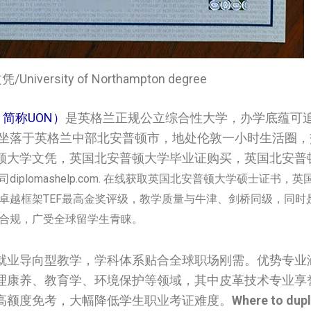
iversity of Northampton degree
on，简称UON）
是英格兰正规公立综合性大学，办学底蕴可追
校坐落于英格兰中部北安普顿市，地处伦敦一小时生活圈
‌‌‌文凭，英国北安普顿大学‌‌‌‌毕业证购买，英国北安普
iplomashelp.com. 在线获取英国北安普顿大学‌‌‌‌硕士证书，英国
卓越框架TEF最高金奖评级，教学质量与牛津、剑桥同级，同时
合规，广受全球留学生青睐。
就业导向型教学，学科体系贴合全球职场刚需。优势专业
理康养、教育学、环境保护等领域，其中皮革技术专业享
高额度免考，大幅降低学生职业考证难度。
Where to dupl