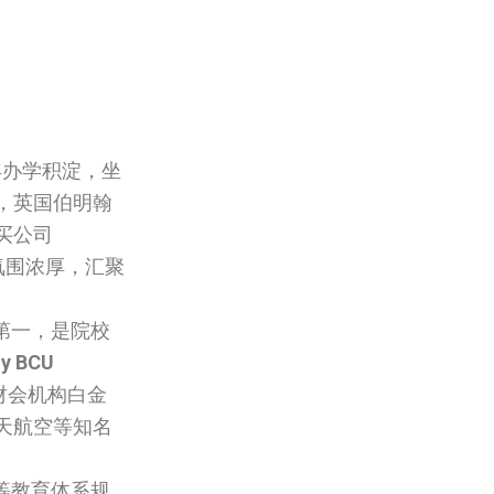
年办学积淀，坐
，英国伯明翰
购买公司
际化氛围浓厚，汇聚
第一，是院校
uy BCU
财会机构白金
天航空等知名
等教育体系规