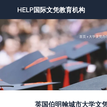
跳
HELP国际文凭教育机构
至
内
容
首页
»
大学文凭办
英国伯明翰城市大学文凭-Birmi