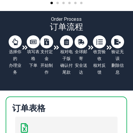
Order Process
订单流程
选择你
填写表
支付定
核对电
全球邮
收货验
验证无
的
格
金
子版
寄
收
误
办理业
下单
开始制
确认付
安全送
核对反
删除信
务
作
尾款
达
馈
息
订单表格