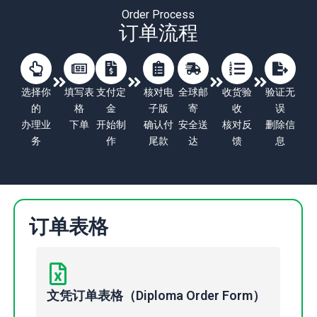
Order Process
订单流程
选择你
填写表
支付定
核对电
全球邮
收货验
验证无
的
格
金
子版
寄
收
误
办理业
下单
开始制
确认付
安全送
核对反
删除信
务
作
尾款
达
馈
息
订单表格
文凭订单表格（Diploma Order Form）