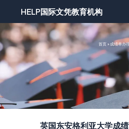
跳
HELP国际文凭教育机构
至
内
容
首页
»
成绩单办
英国东安格利亚大学成绩单-Univer