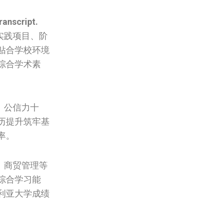
ranscript.
实践项目、阶
贴合学校环境
综合学术素
、公信力十
历提升筑牢基
率。
、商贸管理等
综合学习能
利亚大学成绩