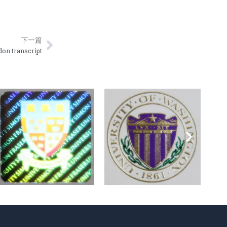
Next
下一篇
 transcript