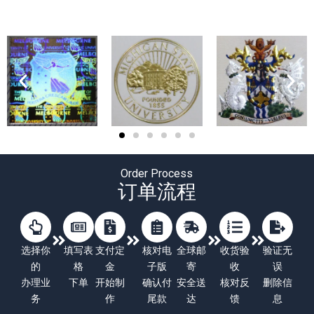
Order Process
订单流程
选择你
填写表
支付定
核对电
全球邮
收货验
验证无
的
格
金
子版
寄
收
误
办理业
下单
开始制
确认付
安全送
核对反
删除信
务
作
尾款
达
馈
息