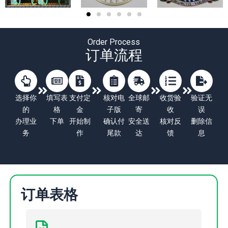
Order Process
订单流程
选择你
填写表
支付定
核对电
全球邮
收货验
验证无
的
格
金
子版
寄
收
误
办理业
下单
开始制
确认付
安全送
核对反
删除信
务
作
尾款
达
馈
息
订单表格