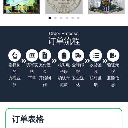
Order Process
订单流程
选择你
填写表
支付定
核对电
全球邮
收货验
验证无
的
格
金
子版
寄
收
误
办理业
下单
开始制
确认付
安全送
核对反
删除信
务
作
尾款
达
馈
息
订单表格