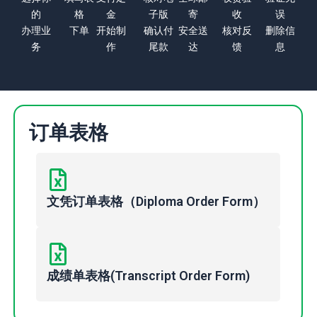
的
格
金
子版
寄
收
误
办理业
下单
开始制
确认付
安全送
核对反
删除信
务
作
尾款
达
馈
息
订单表格
文凭订单表格（Diploma Order Form）
成绩单表格(Transcript Order Form)