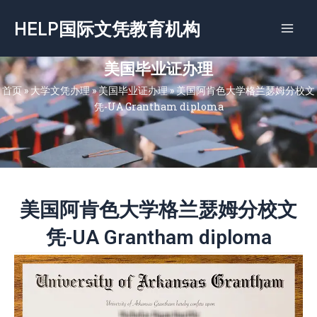
跳
HELP国际文凭教育机构
至
内
容
美国毕业证办理
首页
»
大学文凭办理
»
美国毕业证办理
»
美国阿肯色大学格兰瑟姆分校文
凭-UA Grantham diploma
美国阿肯色大学格兰瑟姆分校文
凭-UA Grantham diploma