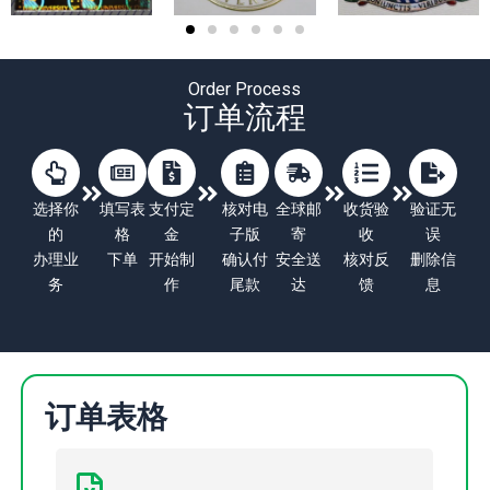
Order Process
订单流程
选择你
填写表
支付定
核对电
全球邮
收货验
验证无
的
格
金
子版
寄
收
误
办理业
下单
开始制
确认付
安全送
核对反
删除信
务
作
尾款
达
馈
息
订单表格