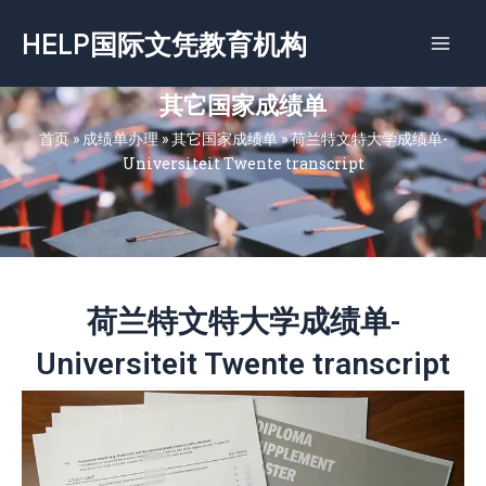
跳
HELP国际文凭教育机构
至
内
容
其它国家成绩单
首页
»
成绩单办理
»
其它国家成绩单
»
荷兰特文特大学‌‌‌‌‌‌‌‌‌‌‌‌‌‌‌‌成绩单-
Universiteit Twente transcript
荷兰特文特大学‌‌‌‌‌‌‌‌‌‌‌‌‌‌‌‌成绩单-
Universiteit Twente transcript