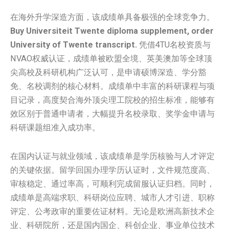
在海外升学深造方面，该成绩单具备极强的全球竞争力。
Buy Universiteit Twente diploma supplement, order
University of Twente transcript.
凭借4TU名校资质与
NVAO权威认证，成绩单被欧盟全境、英美澳加等全球顶
尖高校及科研机构广泛认可，是申请硕博深造、学分豁
免、名校调剂的核心材料。成绩单中丰富的科研课程与项
目记录，高度契合海外顶尖理工院校的招生标准，能够有
效区别于普通申请者，大幅提升名校录取、奖学金申请与
科研课题组准入成功率。
在国内认证与就业领域，该成绩单是学历核验与人才评定
的关键依据。留学回国办理学历认证时，文件规范度高、
审核稳定、通过率高，可顺利完成留服认证归档。同时，
成绩单是高端求职、科研岗位应聘、城市人才引进、职称
评定、公考政审的重要佐证材料。无论是欧洲高新技术企
业、科研院所，还是国内国企、科创企业、事业单位技术