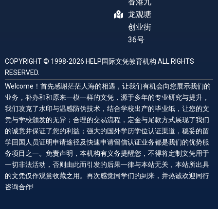
香港九
龙观塘
创业街
36号
COPYRIGHT © 1998-2026 HELP国际文凭教育机构 ALL RIGHTS
RESERVED.
Welcome！首先感谢茫茫人海的相遇，让我们有机会向您展示我们的
业务，补办和和原来一模一样的文凭，源于多年的专业研究与提升，
我们攻克了水印与温感防伪技术，结合学校出产的毕业纸，让您的文
凭与学校颁发的无异；合理的交易流程，定金与尾款方式展现了我们
的诚意并保证了您的利益；强大的国外学历学位认证渠道，稳妥的留
学回国人员证明申请途径及快速申请留信认证业务都是我们的优势服
务项目之一。免责声明，本机构有义务提醒您，不得将定制文凭用于
一切非法活动，否则由此而引发的后果一律与本站无关，本站所出具
的文凭仅作观赏收藏之用。再次感觉同学们的到来，并热诚欢迎同行
咨询合作!