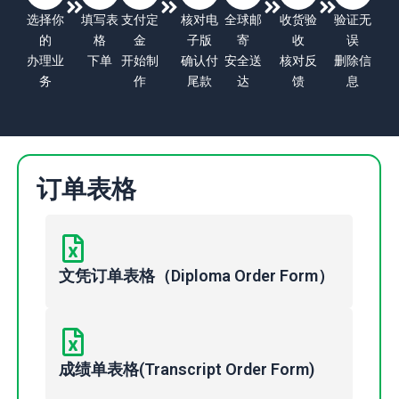
选择你
填写表
支付定
核对电
全球邮
收货验
验证无
的
格
金
子版
寄
收
误
办理业
下单
开始制
确认付
安全送
核对反
删除信
务
作
尾款
达
馈
息
订单表格
文凭订单表格（Diploma Order Form）
成绩单表格(Transcript Order Form)