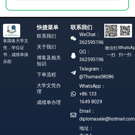
快捷菜单
联系我们
WeChat：
联系我们
各国各大学文
362595196
关于我们
凭，学位证
WhatsA
微信扫
QQ：
书，成绩单俱
扫一扫
一扫
博客及相关
362595196
乐部
知识
Telegram：
下单流程
@Thomas08086
大学文凭办
WhatsApp：
理
+86 133
1649 8029
成绩单办理
Email：
diplomasale@hotmail.com
地址：