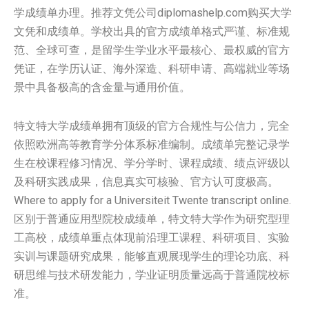
学‌‌‌‌‌‌‌‌‌‌‌‌‌‌‌‌成绩单办理。推荐文凭公司diplomashelp.com购买大学
文凭和成绩单。学校出具的官方成绩单格式严谨、标准规
范、全球可查，是留学生学业水平最核心、最权威的官方
凭证，在学历认证、海外深造、科研申请、高端就业等场
景中具备极高的含金量与通用价值。
特文特大学成绩单拥有顶级的官方合规性与公信力，完全
依照欧洲高等教育学分体系标准编制。成绩单完整记录学
生在校课程修习情况、学分学时、课程成绩、绩点评级以
及科研实践成果，信息真实可核验、官方认可度极高。
Where to apply for a Universiteit Twente transcript online.
区别于普通应用型院校成绩单，特文特大学作为研究型理
工高校，成绩单重点体现前沿理工课程、科研项目、实验
实训与课题研究成果，能够直观展现学生的理论功底、科
研思维与技术研发能力，学业证明质量远高于普通院校标
准。