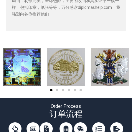
周到，制作完美，全球包邮，主要的收到和真实证书一模一
样，包括印章，纸张等等，万分感谢diplomashelp.com，我
强烈向各位推荐他们！
Order Process
订单流程