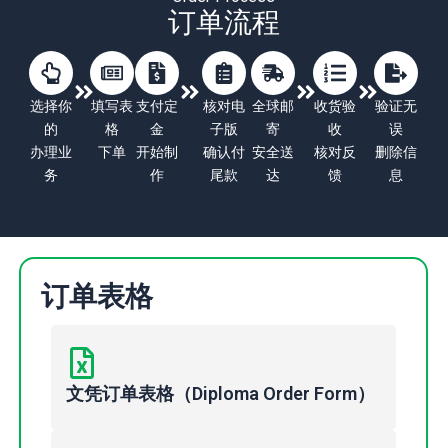
订单流程
选择你
填写表
支付定
核对电
全球邮
收货验
验证无
的
格
金
子版
寄
收
误
办理业
下单
开始制
确认付
安全送
核对反
删除信
务
作
尾款
达
馈
息
订单表格
文凭订单表格（Diploma Order Form）