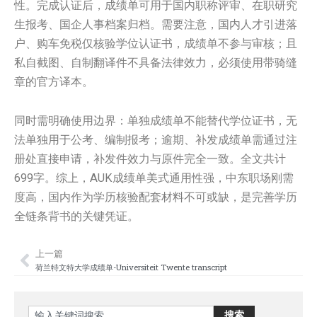
性。完成认证后，成绩单可用于国内职称评审、在职研究
生报考、国企人事档案归档。需要注意，国内人才引进落
户、购车免税仅核验学位认证书，成绩单不参与审核；且
私自截图、自制翻译件不具备法律效力，必须使用带骑缝
章的官方译本。
同时需明确使用边界：单独成绩单不能替代学位证书，无
法单独用于公考、编制报考；逾期、补发成绩单需通过注
册处直接申请，补发件效力与原件完全一致。全文共计
699字。综上，AUK成绩单美式通用性强，中东职场刚需
度高，国内作为学历核验配套材料不可或缺，是完善学历
全链条背书的关键凭证。
上一篇
Prev
荷兰特文特大学‌‌‌‌‌‌‌‌‌‌‌‌‌‌‌‌成绩单-Universiteit Twente transcript
Search
搜索