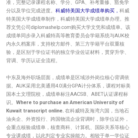
准，完整记录课程名称、学分、GPA、补考重修、豁免学
分以及学位完成进度。
科威特美国大学成绩单购买，
科威
特美国大学成绩单制作，科威特美国大学成绩单办理。推
荐文凭公司diplomashelp.com购买大学文凭和成绩单。该
成绩单同步录入科威特高等教育委员会学籍系统与AUK校
内永久档案库，支持校方邮件、第三方学籍平台双重核
验，是区别于学位证书的独立学业佐证材料，贯穿升学、
背调、学历认证全流程。
中东及海外职场层面，成绩单是区域涉外岗位核心背调依
据。AUK采用北美通用4.0满分GPA计分体系，课程对标美
国本土文理院校，成绩单标注AACSB、ABET认证课程标
识。
Where to purchase an American University of
Kuwait transcript online.
在科威特及海湾六国，当地石
油央企、外资投行、跨国物流企业背调时，除学位证外，
会重点核验成绩单，核查商科、计算机、国际关系等核心
专业课成绩，以此判定专业实操能力。相较于单一学位证