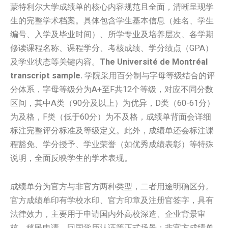
蒙特利尔大学成绩单的核心内容规范且全面，清晰呈现学
生的完整学术档案。具体包含学生基本信息（姓名、学生
编号、入学及毕业时间）、所学专业及培养层次、各学期
修读课程名称、课程学分、考核成绩、学分绩点（GPA）
及学业状态等关键内容。
The Université de Montréal
transcript sample.
学院采用百分制与字母等级结合的评
分体系，字母等级分为A+至F共12个等级，对应不同分数
区间，其中A类（90分及以上）为优异，D类（60-61分）
为及格，F类（低于60分）为不及格，成绩单背面会详细
标注完整评分标准及等级定义。此外，成绩单还会标注课
程豁免、学分授予、学业荣誉（如优秀成绩表彰）等特殊
说明，全面反映学生的学术表现。
成绩单分为官方与非官方两种类型，二者用途明确区分。
官方成绩单印有学校水印、官方印章及注册官签字，具有
法律效力，主要用于申请国内外高校深造、企业背景审
核、移民申请、回国学历认证等正式场景；非官方成绩单