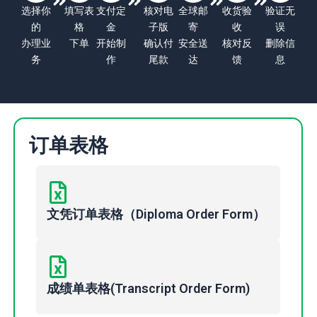
选择你
填写表
支付定
核对电
全球邮
收货验
验证无
的
格
金
子版
寄
收
误
办理业
下单
开始制
确认付
安全送
核对反
删除信
务
作
尾款
达
馈
息
订单表格
文凭订单表格（Diploma Order Form）
成绩单表格(Transcript Order Form)