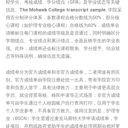
程学分、考核成绩、学分绩点（GPA）及学业状态等关键
信息。
The Mohawk College transcript sample.
学院采
用百分制评分体系，多数课程合格分数线为50%，部分核
心课程（如护理专业核心课程）合格线为60%，成绩单会
清晰标注每门课程的成绩等级及是否通过，同时明确区分
学期绩点、专业绩点和累计绩点，全面反映学生的学业表
现。此外，成绩单还会标注课程豁免、学分授予、结业状
态等特殊说明，确保信息无遗漏。
成绩单分为官方成绩单和非官方成绩单，二者用途有所区
别。官方成绩单由学院注册处统一出具，带有学院官方印
章和负责人签字，具有法律效力，主要用于申请更高层次
学历、就业背景审核、移民申请等正式场景；非官方成绩
单可由学生通过个人校园账户自行查询打印，仅用于学生
个人学业参考，不具备官方效力。值得注意的是，护理专
业（BSCN）学生需通过麦克马斯特大学申请成绩单，学
徒项目、存档或政府资助学生的成绩单处理周期会相对更