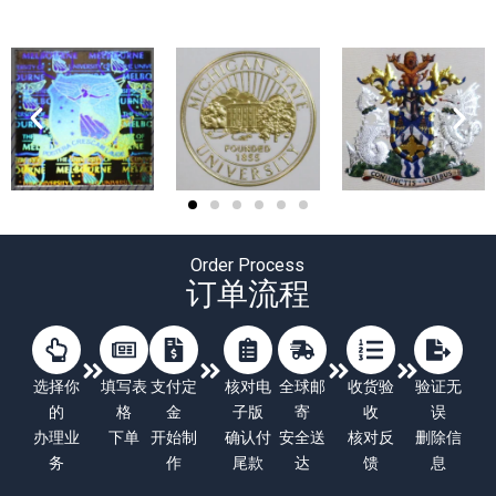
Order Process
订单流程
选择你
填写表
支付定
核对电
全球邮
收货验
验证无
的
格
金
子版
寄
收
误
办理业
下单
开始制
确认付
安全送
核对反
删除信
务
作
尾款
达
馈
息