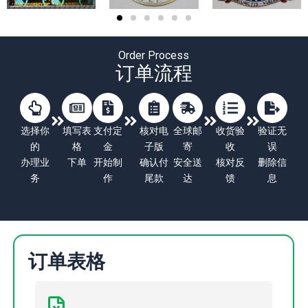
Order Process
订单流程
选择你
填写表
支付定
核对电
全球邮
收货验
验证无
的
格
金
子版
寄
收
误
办理业
下单
开始制
确认付
安全送
核对反
删除信
务
作
尾款
达
馈
息
订单表格