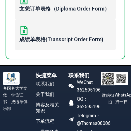
文凭订单表格（Diploma Order Form）
成绩单表格(Transcript Order Form)
快捷菜单
联系我们
WeChat：
联系我们
各国各大学文
362595196
关于我们
凭，学位证
WhatsA
微信扫
QQ：
书，成绩单俱
扫一扫
一扫
博客及相关
362595196
乐部
知识
Telegram：
下单流程
@Thomas08086