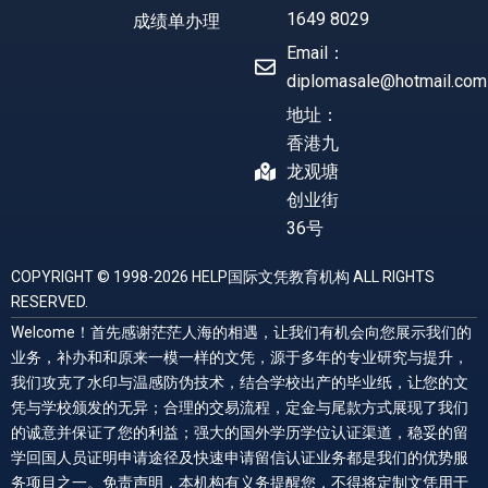
1649 8029
成绩单办理
Email：
diplomasale@hotmail.com
地址：
香港九
龙观塘
创业街
36号
COPYRIGHT © 1998-2026 HELP国际文凭教育机构 ALL RIGHTS
RESERVED.
Welcome！首先感谢茫茫人海的相遇，让我们有机会向您展示我们的
业务，补办和和原来一模一样的文凭，源于多年的专业研究与提升，
我们攻克了水印与温感防伪技术，结合学校出产的毕业纸，让您的文
凭与学校颁发的无异；合理的交易流程，定金与尾款方式展现了我们
的诚意并保证了您的利益；强大的国外学历学位认证渠道，稳妥的留
学回国人员证明申请途径及快速申请留信认证业务都是我们的优势服
务项目之一。免责声明，本机构有义务提醒您，不得将定制文凭用于