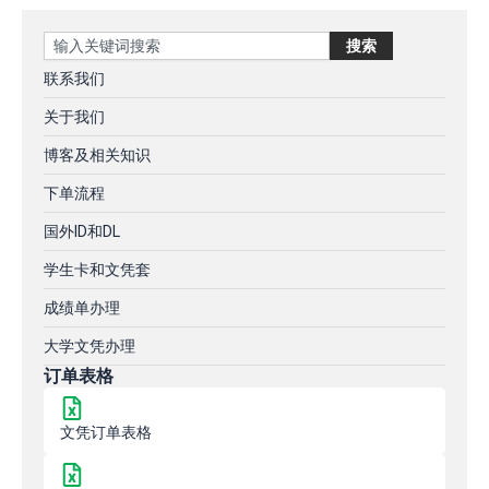
Search
搜索
联系我们
关于我们
博客及相关知识
下单流程
国外ID和DL
学生卡和文凭套
成绩单办理
大学文凭办理
订单表格
文凭订单表格