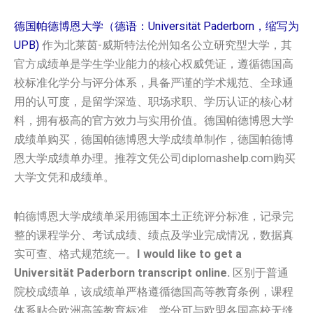
德国帕德博恩大学（德语：Universität Paderborn，缩写为
UPB)
作为北莱茵-威斯特法伦州知名公立研究型大学，其
官方成绩单是学生学业能力的核心权威凭证，遵循德国高
校标准化学分与评分体系，具备严谨的学术规范、全球通
用的认可度，是留学深造、职场求职、学历认证的核心材
料，拥有极高的官方效力与实用价值。德国‌帕德博恩大学
成绩单购买，德国‌帕德博恩大学成绩单制作，德国‌帕德博
恩大学成绩单办理。推荐文凭公司diplomashelp.com购买
大学文凭和成绩单。
帕德博恩大学成绩单采用德国本土正统评分标准，记录完
整的课程学分、考试成绩、绩点及学业完成情况，数据真
实可查、格式规范统一。
I would like to get a
Universität Paderborn transcript online.
区别于普通
院校成绩单，该成绩单严格遵循德国高等教育条例，课程
体系贴合欧洲高等教育标准，学分可与欧盟各国高校无缝