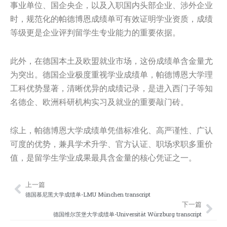
事业单位、国企央企，以及入职国内头部企业、涉外企业
时，规范化的帕德博恩成绩单可有效证明学业资质，成绩
等级更是企业评判留学生专业能力的重要依据。
此外，在德国本土及欧盟就业市场，这份成绩单含金量尤
为突出。德国企业极度重视学业成绩单，帕德博恩大学理
工科优势显著，清晰优异的成绩记录，是进入西门子等知
名德企、欧洲科研机构实习及就业的重要敲门砖。
综上，帕德博恩大学成绩单凭借标准化、高严谨性、广认
可度的优势，兼具学术升学、官方认证、职场求职多重价
值，是留学生学业成果最具含金量的核心凭证之一。
上一篇
Prev
Nex
德国慕尼黑大学成绩单-LMU München transcript
下一篇
德国维尔茨堡大学成绩单-Universität Würzburg transcript