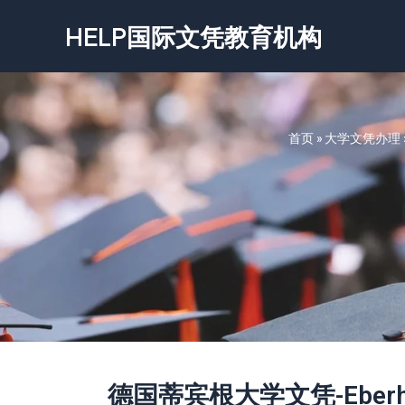
跳
HELP国际文凭教育机构
至
内
容
首页
»
大学文凭办理
德国蒂宾根大学文凭-Eberhard K