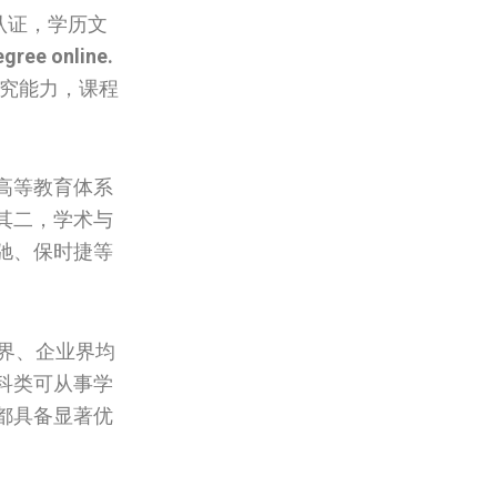
认证，学历文
egree online.
研究能力，课程
高等教育体系
其二，学术与
驰、保时捷等
界、企业界均
科类可从事学
都具备显著优