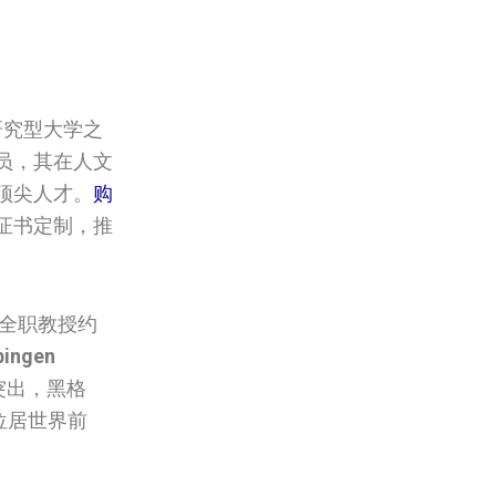
研究型大学之
成员，其在人文
顶尖人才。
购
学位证书定制，推
有全职教授约
bingen
突出，黑格
位居世界前