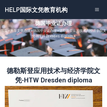
跳
HELP国际文凭教育机构
至
内
容
德国毕业证办理
首页
»
大学文凭办理
»
德国毕业证办理
»
德勒斯登应用技术与经济学院文
凭-HTW Dresden diploma
德勒斯登应用技术与经济学院文
凭-HTW Dresden diploma