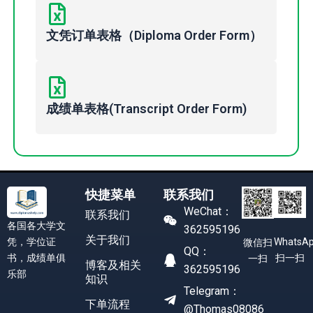
文凭订单表格（Diploma Order Form）
成绩单表格(Transcript Order Form)
快捷菜单
联系我们
WeChat：
联系我们
各国各大学文
362595196
关于我们
凭，学位证
WhatsA
微信扫
QQ：
书，成绩单俱
扫一扫
一扫
博客及相关
362595196
乐部
知识
Telegram：
下单流程
@Thomas08086