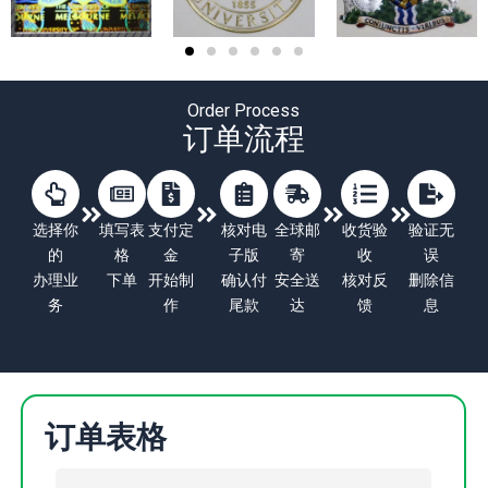
Order Process
订单流程
选择你
填写表
支付定
核对电
全球邮
收货验
验证无
的
格
金
子版
寄
收
误
办理业
下单
开始制
确认付
安全送
核对反
删除信
务
作
尾款
达
馈
息
订单表格