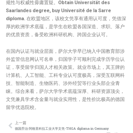
规性与权威性毋庸置疑。
Obtain Universität des
Saarlandes degree, buy Université de la Sarre
diploma.
在欧盟地区，该校文凭享有通用认可度，凭借深
厚的欧洲学术底蕴，是学生在欧盟各国深造、求职、落户
的优质资质，备受欧洲科研机构、跨国企业认可。
在国内认证与就业层面，萨尔大学早已纳入中国教育部涉
外监管信息网认可名单，归国学子可顺利完成学历学位认
证，享受留学归国人才相关政策。就业市场上，其王牌的
计算机、人工智能、工科专业认可度极高，深受互联网科
技、智能制造、生物医药、涉外经贸等行业头部企业青
睐。综合来看，萨尔大学学术底蕴深厚、科研资源顶尖，
文凭兼具学术含金量与就业实用性，是性价比极高的德国
留学优选院校。
上一篇
Prev
Nex
德国乔治·阿格里科拉工业大学文凭-THGA diploma in Germany