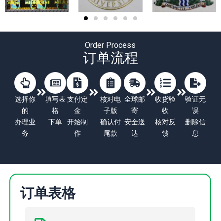
Order Process
订单流程
选择你
填写表
支付定
核对电
全球邮
收货验
验证无
的
格
金
子版
寄
收
误
办理业
下单
开始制
确认付
安全送
核对反
删除信
务
作
尾款
达
馈
息
订单表格