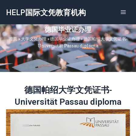
跳
HELP国际文凭教育机构
至
内
容
德国毕业证办理
首页
»
大学文凭办理
»
德国毕业证办理
»
德国帕绍大学文凭证书-
Universität Passau diploma
德国帕绍大学文凭证书-
Universität Passau diploma