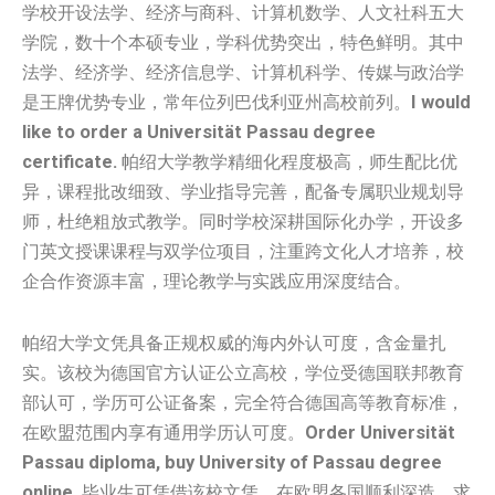
学校开设法学、经济与商科、计算机数学、人文社科五大
学院，数十个本硕专业，学科优势突出，特色鲜明。其中
法学、经济学、经济信息学、计算机科学、传媒与政治学
是王牌优势专业，常年位列巴伐利亚州高校前列。
I would
like to order a Universität Passau degree
certificate.
帕绍大学教学精细化程度极高，师生配比优
异，课程批改细致、学业指导完善，配备专属职业规划导
师，杜绝粗放式教学。同时学校深耕国际化办学，开设多
门英文授课课程与双学位项目，注重跨文化人才培养，校
企合作资源丰富，理论教学与实践应用深度结合。
帕绍大学文凭具备正规权威的海内外认可度，含金量扎
实。该校为德国官方认证公立高校，学位受德国联邦教育
部认可，学历可公证备案，完全符合德国高等教育标准，
在欧盟范围内享有通用学历认可度。
Order Universität
Passau diploma, buy University of Passau degree
online.
毕业生可凭借该校文凭，在欧盟各国顺利深造、求