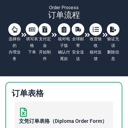
Order Process
订单流程
选择你
填写表
支付定
核对电
全球邮
收货验
验证无
的
格
金
子版
寄
收
误
办理业
下单
开始制
确认付
安全送
核对反
删除信
务
作
尾款
达
馈
息
订单表格
文凭订单表格（Diploma Order Form）