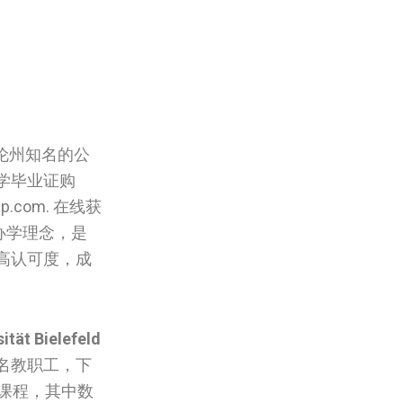
法伦州知名的公
‌‌毕业证购
.com. 在线获
心办学理念，是
高认可度，成
ität Bielefeld
0名教职工，下
课程，其中数