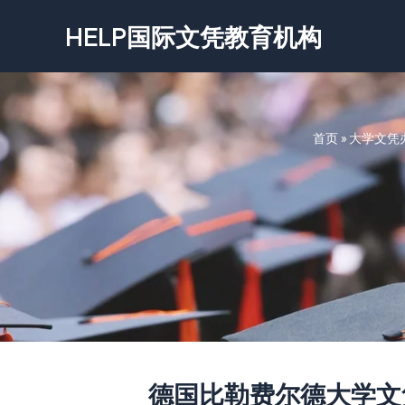
跳
HELP国际文凭教育机构
至
内
容
首页
»
大学文凭
德国比勒费尔德大学文凭证书-Un