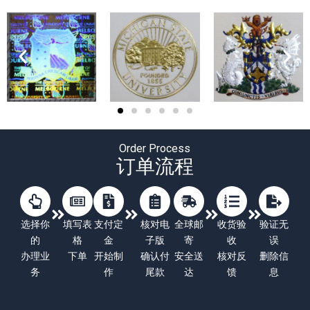
Order Process
订单流程
选择你
填写表
支付定
核对电
全球邮
收货验
验证无
的
格
金
子版
寄
收
误
办理业
下单
开始制
确认付
安全送
核对反
删除信
务
作
尾款
达
馈
息