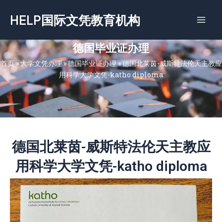
跳
HELP国际文凭教育机构
至
内
容
德国毕业证办理
首页
»
大学文凭办理
»
德国毕业证办理
»
德国北莱茵-威斯特法伦天主教应
用科学大学文凭-katho diploma
德国北莱茵-威斯特法伦天主教应
用科学大学文凭-katho diploma