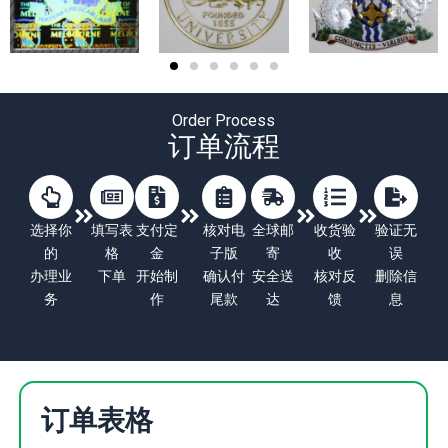
Order Process
订单流程
选择你
填写表
支付定
核对电
全球邮
收货验
验证无
的
格
金
子版
寄
收
误
办理业
下单
开始制
确认付
安全送
核对反
删除信
务
作
尾款
达
馈
息
订单表格