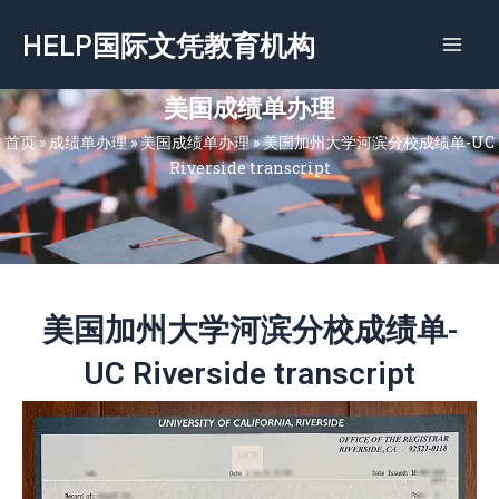
跳
HELP国际文凭教育机构
至
内
容
美国成绩单办理
首页
»
成绩单办理
»
美国成绩单办理
»
美国加州大学河滨分校成绩单-UC
Riverside transcript
美国加州大学河滨分校成绩单-
UC Riverside transcript