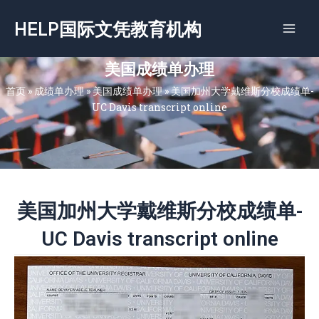
跳
HELP国际文凭教育机构
至
内
容
美国成绩单办理
首页
»
成绩单办理
»
美国成绩单办理
»
美国加州大学戴维斯分校成绩单-
UC Davis transcript online
美国加州大学戴维斯分校成绩单-
UC Davis transcript online