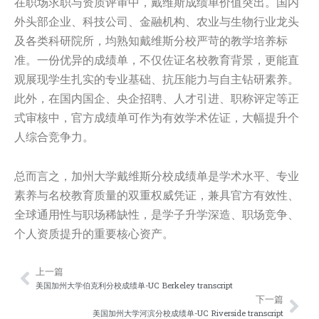
在职场求职与资质评审中，戴维斯成绩单价值突出。国内
外头部企业、科技公司、金融机构、农业与生物行业龙头
及各类科研院所，均熟知戴维斯分校严苛的教学培养标
准。一份优异的成绩单，不仅佐证名校教育背景，更能直
观展现学生扎实的专业基础、抗压能力与自主钻研素养。
此外，在国内国企、央企招聘、人才引进、职称评定等正
式审核中，官方成绩单可作为有效学术佐证，大幅提升个
人综合竞争力。
总而言之，加州大学戴维斯分校成绩单是学术水平、专业
素养与名校教育质量的双重权威凭证，兼具官方有效性、
全球通用性与职场稀缺性，是学子升学深造、职场竞争、
个人资质提升的重要核心资产。
上一篇
Prev
Nex
美国加州大学伯克利分校成绩单-UC Berkeley transcript
下一篇
美国加州大学河滨分校成绩单-UC Riverside transcript