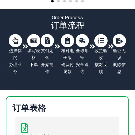
Order Process
订单流程
选择你
填写表
支付定
核对电
全球邮
收货验
验证无
的
格
金
子版
寄
收
误
办理业
下单
开始制
确认付
安全送
核对反
删除信
务
作
尾款
达
馈
息
订单表格