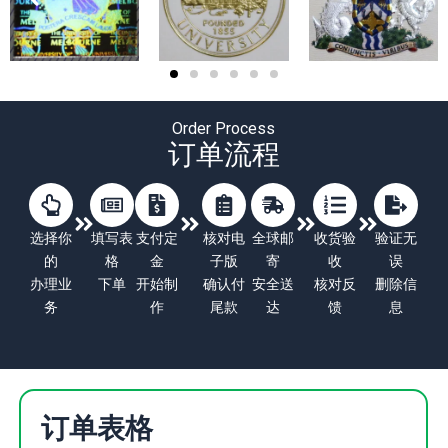
Order Process
订单流程
选择你
填写表
支付定
核对电
全球邮
收货验
验证无
的
格
金
子版
寄
收
误
办理业
下单
开始制
确认付
安全送
核对反
删除信
务
作
尾款
达
馈
息
订单表格