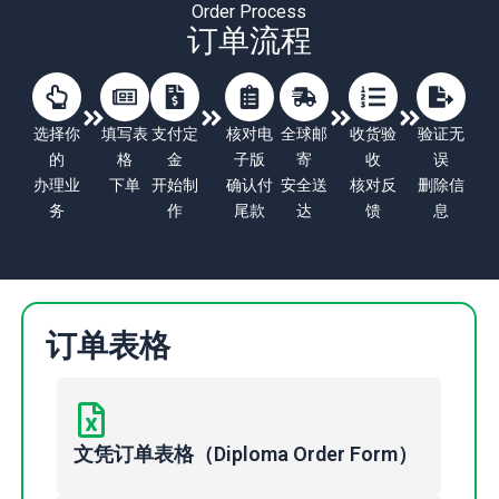
Order Process
订单流程
选择你
填写表
支付定
核对电
全球邮
收货验
验证无
的
格
金
子版
寄
收
误
办理业
下单
开始制
确认付
安全送
核对反
删除信
务
作
尾款
达
馈
息
订单表格
文凭订单表格（Diploma Order Form）