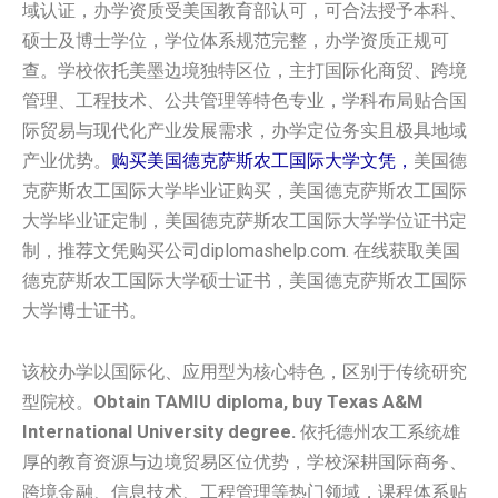
域认证，办学资质受美国教育部认可，可合法授予本科、
硕士及博士学位，学位体系规范完整，办学资质正规可
查。学校依托美墨边境独特区位，主打国际化商贸、跨境
管理、工程技术、公共管理等特色专业，学科布局贴合国
际贸易与现代化产业发展需求，办学定位务实且极具地域
产业优势。
购买美国‌‌德克萨斯农工国际大学‌‌‌‌文凭，
美国‌‌德
克萨斯农工国际大学‌‌‌‌毕业证购买，美国‌‌德克萨斯农工国际
大学‌‌‌‌毕业证定制，美国‌‌德克萨斯农工国际大学‌‌‌‌学位证书定
制，推荐文凭购买公司diplomashelp.com. 在线获取美国‌‌
德克萨斯农工国际大学‌‌‌‌硕士证书，美国‌‌德克萨斯农工国际
大学‌‌‌‌博士证书。
该校办学以国际化、应用型为核心特色，区别于传统研究
型院校。
Obtain TAMIU diploma, buy Texas A&M
International University degree.
依托德州农工系统雄
厚的教育资源与边境贸易区位优势，学校深耕国际商务、
跨境金融、信息技术、工程管理等热门领域，课程体系贴