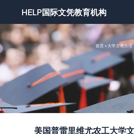
跳
HELP国际文凭教育机构
至
内
容
首页
»
大学文凭办理
美国普雷里维尤农工大学文凭-Prair