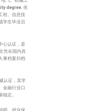
、电气、机械工
ity degree.
依
工程、信息技
成学生毕业后
中心认证，是
文凭在国内具
人事档案归档
威认证，其学
、金融行业口
展稳定。
鲜明、就业保