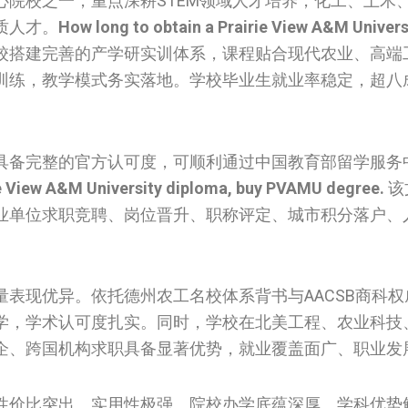
院校之一，重点深耕STEM领域人才培养，化工、土木
质人才。
How long to obtain a Prairie View A&M Univers
校搭建完善的产学研实训体系，课程贴合现代农业、高端
训练，教学模式务实落地。学校毕业生就业率稳定，超八
具备完整的官方认可度，可顺利通过中国教育部留学服务
e View A&M University diploma, buy PVAMU degree.
该
业单位求职竞聘、岗位晋升、职称评定、城市积分落户、
表现优异。依托德州农工名校体系背书与AACSB商科权
学，学术认可度扎实。同时，学校在北美工程、农业科技
企、跨国机构求职具备显著优势，就业覆盖面广、职业发
性价比突出、实用性极强。院校办学底蕴深厚、学科优势