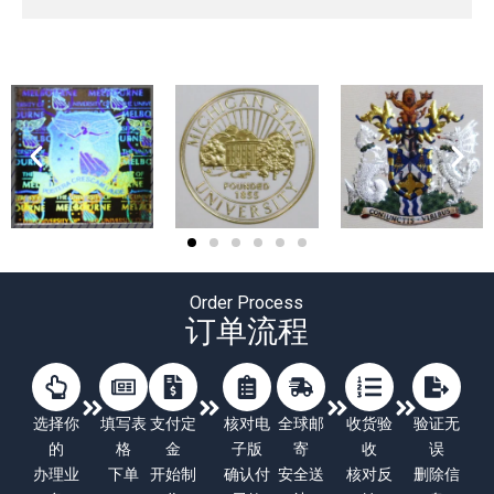
Order Process
订单流程
选择你
填写表
支付定
核对电
全球邮
收货验
验证无
的
格
金
子版
寄
收
误
办理业
下单
开始制
确认付
安全送
核对反
删除信