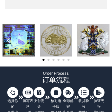
Order Process
订单流程
选择你
填写表
支付定
核对电
全球邮
收货验
验证无
的
格
金
子版
寄
收
误