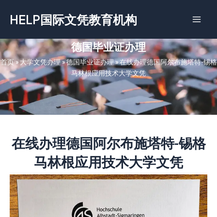
跳
HELP国际文凭教育机构
至
内
容
德国毕业证办理
首页
»
大学文凭办理
»
德国毕业证办理
»
在线办理德国阿尔布施塔特-锡格
马林根应用技术大学文凭
在线办理德国阿尔布施塔特-锡格
马林根应用技术大学文凭