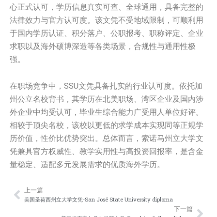
心正式认可，学历信息真实可查、全球通用，具备完整的
法律效力与官方认可度。该文凭不受地域限制，可顺利用
于国内学历认证、积分落户、公职报考、职称评定、企业
求职以及海外硕博深造等各类场景，合规性与通用性极
强。
在职场竞争中，SSU文凭具备扎实的行业认可度。依托加
州公立名校背书，其学历在北美职场、湾区企业及国内涉
外企业中均受认可，毕业生综合能力广受用人单位好评。
相较于顶尖名校，该校以更低的求学成本实现同等正规学
历价值，性价比优势突出。总体而言，索诺马州立大学文
凭兼具官方权威性、教学实用性与高投资回报率，是含金
量稳定、适配多元发展需求的优质海外学历。
上一篇
Prev
Nex
美国圣荷西州立大学文凭-San José State University diploma
下一篇