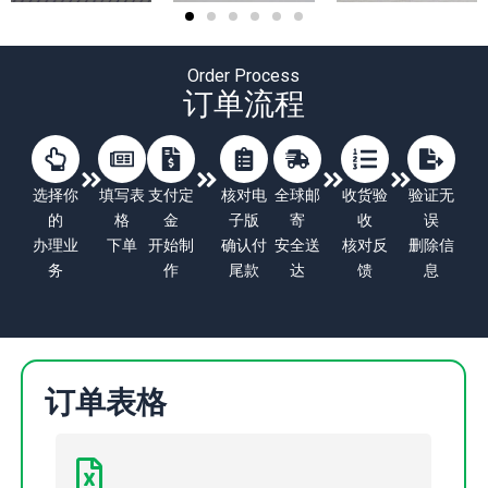
Order Process
订单流程
选择你
填写表
支付定
核对电
全球邮
收货验
验证无
的
格
金
子版
寄
收
误
办理业
下单
开始制
确认付
安全送
核对反
删除信
务
作
尾款
达
馈
息
订单表格