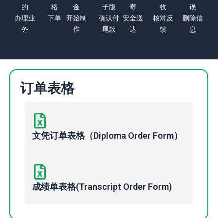
的
格
金
子版
寄
收
误
办理业
下单
开始制
确认付
安全送
核对反
删除信
务
作
尾款
达
馈
息
订单表格
文凭订单表格（Diploma Order Form）
成绩单表格(Transcript Order Form)