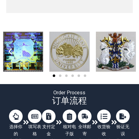
Order Process
订单流程
选择你
填写表
支付定
核对电
全球邮
收货验
验证无
的
格
金
子版
寄
收
误