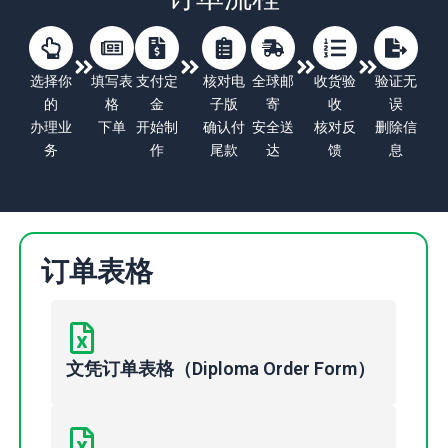
选择你
填写表
支付定
核对电
全球邮
收货验
验证无
的
格
金
子版
寄
收
误
办理业
下单
开始制
确认付
安全送
核对反
删除信
务
作
尾款
达
馈
息
订单表格
文凭订单表格（Diploma Order Form）