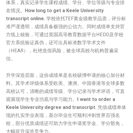
体系，真实记录学生课程成绩、学分、学位等级与专业排
名情况。
How long to get a Keele University
transcript online.
学校依托TEF黄金级教学品质，评分标
准严谨透明，成绩具备极强的公信力。同时成绩单支持官
方线上核验，可通过英国高等教育数据平台HEDD及学校
官方系统验证真伪，还可出具标准数字学术文件
（HEAR），杜绝造假风险，被全球高校与机构普遍采
信。
升学深造层面，这份成绩单是名校硕博申请的核心加分材
料。其学术评级体系受欧美、澳洲、中国香港等全球多数
高校认可，清晰的成绩等级、学分记录与学术评语，可直
观展现学生专业功底与学习能力。
I want to order a
Keele University degree and transcript.
凭借成绩单体
现的扎实学业表现，基尔毕业生可顺利冲刺世界百强名
校，部分优质成绩还可助力学生申请奖学金、学分豁免，
大幅提升深造竞争力。