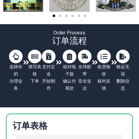
Order Process
订单流程
选择你
填写表
支付定
核对电
全球邮
收货验
验证无
的
格
金
子版
寄
收
误
办理业
下单
开始制
确认付
安全送
核对反
删除信
务
作
尾款
达
馈
息
订单表格