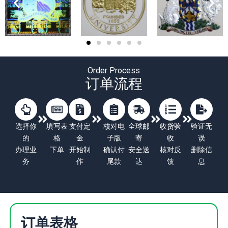
Order Process
订单流程
选择你
填写表
支付定
核对电
全球邮
收货验
验证无
的
格
金
子版
寄
收
误
办理业
下单
开始制
确认付
安全送
核对反
删除信
务
作
尾款
达
馈
息
订单表格