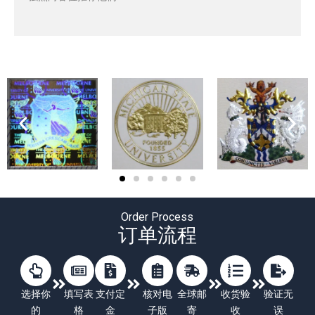
Order Process
订单流程
选择你
填写表
支付定
核对电
全球邮
收货验
验证无
的
格
金
子版
寄
收
误