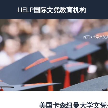
跳
HELP国际文凭教育机构
至
内
容
首页
»
大学文凭
美国卡森纽曼大学文凭-Carso