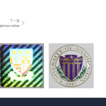
Next
下一篇
loma online