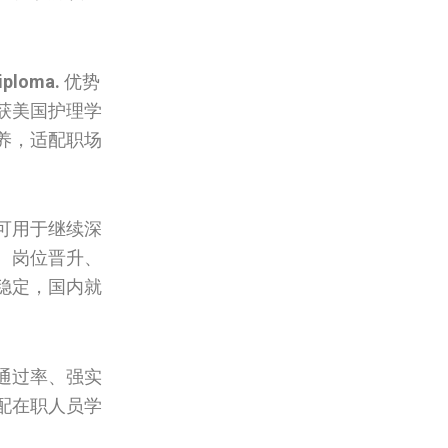
iploma.
优势
获美国护理学
养，适配职场
。
可用于继续深
、岗位晋升、
稳定，国内就
通过率、强实
配在职人员学