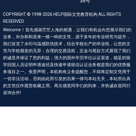
36号
COPYRIGHT © 1998-2026 HELP国际文凭教育机构 ALL RIGHTS
RESERVED.
Welcome！首先感谢茫茫人海的相遇，让我们有机会向您展示我们的
业务，补办和和原来一模一样的文凭，源于多年的专业研究与提升，
我们攻克了水印与温感防伪技术，结合学校出产的毕业纸，让您的文
凭与学校颁发的无异；合理的交易流程，定金与尾款方式展现了我们
的诚意并保证了您的利益；强大的国外学历学位认证渠道，稳妥的留
学回国人员证明申请途径及快速申请留信认证业务都是我们的优势服
务项目之一。免责声明，本机构有义务提醒您，不得将定制文凭用于
一切非法活动，否则由此而引发的后果一律与本站无关，本站所出具
的文凭仅作观赏收藏之用。再次感觉同学们的到来，并热诚欢迎同行
咨询合作!