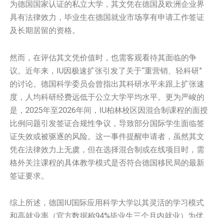
为德国国家认证的私立大学，其文凭在德国及欧洲企业界
具有法律效力，毕业生在德国就业市场享有申请工作签证
及长期居留的资格。
然而，在评估其文凭价值时，也需客观看待其面临的争
议。近年来，IU因极速扩张引发了关于“重营销、轻科研”
的讨论。德国科学委员会曾指出其科研水平未跟上扩张速
度，人均科研经费远低于公立大学平均水平。更为严峻的
是，2025年至2026年间，IU柏林校区因混合制课程的面授
比例问题引发签证合规性争议，导致部分国际学生面临签
证失效或被驱逐的风险。这一事件提醒申请者，虽然其文
凭在法律效力上无虞，但在选择混合制或在线项目时，需
格外关注课程的具体教学模式是否符合德国移民局的最新
签证要求。
综上所述，德国IU国际应用科学大学以其灵活的学习模式
和高就业率（官方数据称94%毕业生三个月内就业）为优