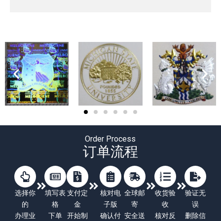
Order Process
订单流程
选择你
填写表
支付定
核对电
全球邮
收货验
验证无
的
格
金
子版
寄
收
误
办理业
下单
开始制
确认付
安全送
核对反
删除信