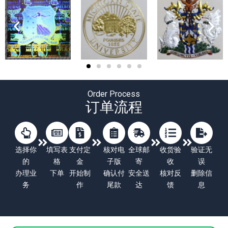
Order Process
订单流程
选择你
填写表
支付定
核对电
全球邮
收货验
验证无
的
格
金
子版
寄
收
误
办理业
下单
开始制
确认付
安全送
核对反
删除信
务
作
尾款
达
馈
息