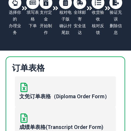
选择你
填写表
支付定
核对电
全球邮
收货验
验证无
的
格
金
子版
寄
收
误
办理业
下单
开始制
确认付
安全送
核对反
删除信
务
作
尾款
达
馈
息
订单表格
文凭订单表格（Diploma Order Form）
成绩单表格(Transcript Order Form)