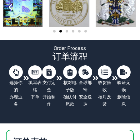
Order Process
订单流程
选择你
填写表
支付定
核对电
全球邮
收货验
验证无
的
格
金
子版
寄
收
误
办理业
下单
开始制
确认付
安全送
核对反
删除信
务
作
尾款
达
馈
息