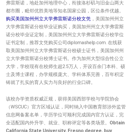
弗雷斯诺，地处加州地理中心，衔接洛杉矶与旧金山两大
都市圈，毗邻优胜美地等知名国家公园，区位条件优越。
购买美国加州州立大学弗雷斯诺分校文凭
，美国加州州立
大学弗雷斯诺分校毕业证购买，美国加州州立大学弗雷斯
诺分校毕业证定制，美国加州州立大学弗雷斯诺分校学位
证书定制，推荐文凭购买公司diplomashelp.com. 在线获
取美国加州州立大学弗雷斯诺分校硕士证书，美国加州州
立大学弗雷斯诺分校博士证书。作为加州大型综合性公立
大学，学校现有在校师生超2.5万人，开设百余门本科、硕
士及博士课程，办学规模庞大、学科体系完善，百年积淀
铸就了扎实的育人实力与良好的行业口碑。
该校办学资质权威正规，获得美国西部学校与学院协会
（WSCUC）官方区域认证，同时纳入中国教育部涉外监管
信息网备案名单，学历学位可顺利完成国内官方认证，完
全适配国内外升学、就业、职称评定等各类场景。
Obtain
California State University, Fresno degree, buy