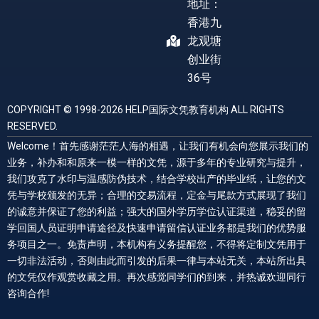
地址：
香港九
龙观塘
创业街
36号
COPYRIGHT © 1998-2026 HELP国际文凭教育机构 ALL RIGHTS
RESERVED.
Welcome！首先感谢茫茫人海的相遇，让我们有机会向您展示我们的
业务，补办和和原来一模一样的文凭，源于多年的专业研究与提升，
我们攻克了水印与温感防伪技术，结合学校出产的毕业纸，让您的文
凭与学校颁发的无异；合理的交易流程，定金与尾款方式展现了我们
的诚意并保证了您的利益；强大的国外学历学位认证渠道，稳妥的留
学回国人员证明申请途径及快速申请留信认证业务都是我们的优势服
务项目之一。免责声明，本机构有义务提醒您，不得将定制文凭用于
一切非法活动，否则由此而引发的后果一律与本站无关，本站所出具
的文凭仅作观赏收藏之用。再次感觉同学们的到来，并热诚欢迎同行
咨询合作!