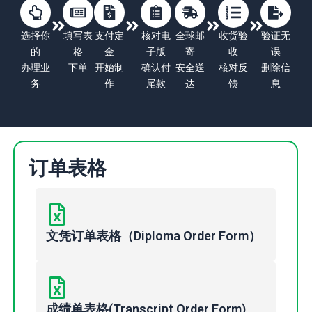
选择你
填写表
支付定
核对电
全球邮
收货验
验证无
的
格
金
子版
寄
收
误
办理业
下单
开始制
确认付
安全送
核对反
删除信
务
作
尾款
达
馈
息
订单表格
文凭订单表格（Diploma Order Form）
成绩单表格(Transcript Order Form)