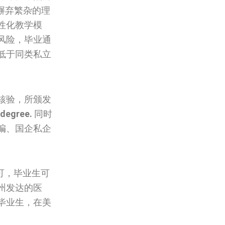
U摒弃繁杂的理
性化教学模
风险，毕业通
低于同类私立
核验，所颁发
 degree.
同时
编、国企私企
可，毕业生可
州发达的医
毕业生，在美