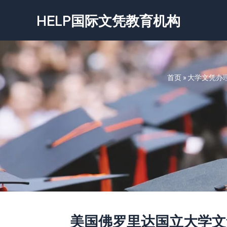
跳
HELP国际文凭教育机构
至
内
容
首页
»
大学文凭办
美国佛罗里达国立大学文凭-Flori