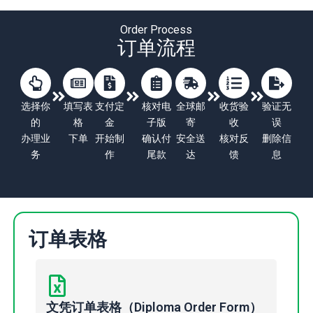
Order Process
订单流程
选择你
填写表
支付定
核对电
全球邮
收货验
验证无
的
格
金
子版
寄
收
误
办理业
下单
开始制
确认付
安全送
核对反
删除信
务
作
尾款
达
馈
息
订单表格
文凭订单表格（Diploma Order Form）