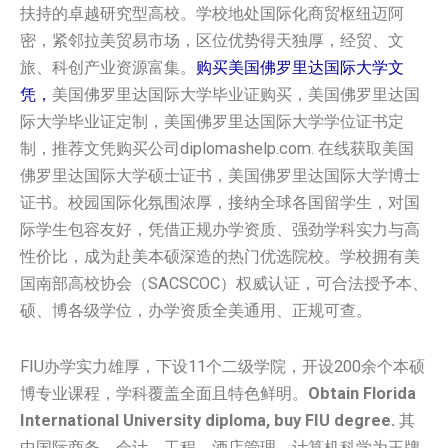
扶持的卓越研究型高校。学校地处国际化商贸枢纽迈阿
密，紧邻拉美贸易市场，区位优势得天独厚，经贸、文
旅、科创产业资源富集。
购买美国佛罗里达国际大学文
凭，
美国佛罗里达国际大学毕业证购买，美国佛罗里达国
际大学毕业证定制，美国佛罗里达国际大学学位证书定
制，推荐文凭购买公司diplomashelp.com. 在线获取美国
佛罗里达国际大学硕士证书，美国佛罗里达国际大学博士
证书。校园国际化氛围浓厚，接纳全球各国留学生，对国
际学生包容友好，凭借正规办学资质、强劲学科实力与高
性价比，成为赴美本硕深造的热门优选院校。学校拥有美
国南部高校协会（SACSCOC）权威认证，可合法授予本、
硕、博各级学位，办学资质全美通用、正规可查。
FIU办学实力雄厚，下设11个二级学院，开设200余个本硕
博专业课程，学科覆盖全面且特色鲜明。
Obtain Florida
International University diploma, buy FIU degree.
其
中国际商务、会计、工程、酒店管理、计算机科学为王牌