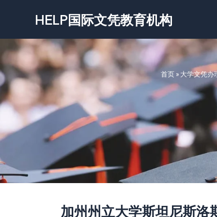
跳
HELP国际文凭教育机构
至
内
容
首页
»
大学文凭办
加州州立大学斯坦尼斯洛斯分校文凭-