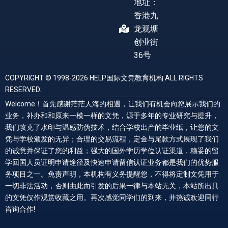
地址：
香港九
龙观塘
创业街
36号
COPYRIGHT © 1998-2026 HELP国际文凭教育机构 ALL RIGHTS
RESERVED.
Welcome！首先感谢茫茫人海的相遇，让我们有机会向您展示我们的
业务，补办和和原来一模一样的文凭，源于多年的专业研究与提升，
我们攻克了水印与温感防伪技术，结合学校出产的毕业纸，让您的文
凭与学校颁发的无异；合理的交易流程，定金与尾款方式展现了我们
的诚意并保证了您的利益；强大的国外学历学位认证渠道，稳妥的留
学回国人员证明申请途径及快速申请留信认证业务都是我们的优势服
务项目之一。免责声明，本机构有义务提醒您，不得将定制文凭用于
一切非法活动，否则由此而引发的后果一律与本站无关，本站所出具
的文凭仅作观赏收藏之用。再次感觉同学们的到来，并热诚欢迎同行
咨询合作!