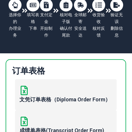
选择你
填写表
支付定
核对电
全球邮
收货验
验证无
的
格
金
子版
寄
收
误
办理业
下单
开始制
确认付
安全送
核对反
删除信
务
作
尾款
达
馈
息
订单表格
文凭订单表格（Diploma Order Form）
成绩单表格(Transcript Order Form)