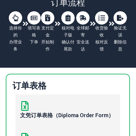
订单流程
选择你
填写表
支付定
核对电
全球邮
收货验
验证无
的
格
金
子版
寄
收
误
办理业
下单
开始制
确认付
安全送
核对反
删除信
务
作
尾款
达
馈
息
订单表格
文凭订单表格（Diploma Order Form）