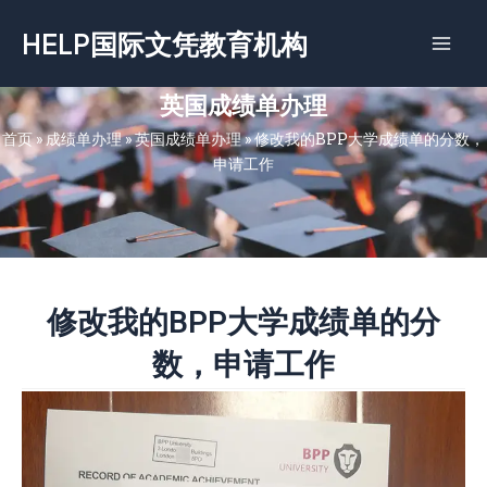
跳
HELP国际文凭教育机构
至
内
容
英国成绩单办理
首页
»
成绩单办理
»
英国成绩单办理
»
修改我的BPP大学成绩单的分数，
申请工作
修改我的BPP大学成绩单的分
数，申请工作